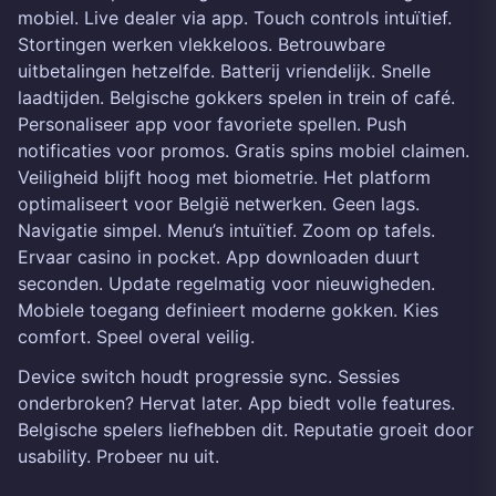
mobiel. Live dealer via app. Touch controls intuïtief.
Stortingen werken vlekkeloos. Betrouwbare
uitbetalingen hetzelfde. Batterij vriendelijk. Snelle
laadtijden. Belgische gokkers spelen in trein of café.
Personaliseer app voor favoriete spellen. Push
notificaties voor promos. Gratis spins mobiel claimen.
Veiligheid blijft hoog met biometrie. Het platform
optimaliseert voor België netwerken. Geen lags.
Navigatie simpel. Menu’s intuïtief. Zoom op tafels.
Ervaar casino in pocket. App downloaden duurt
seconden. Update regelmatig voor nieuwigheden.
Mobiele toegang definieert moderne gokken. Kies
comfort. Speel overal veilig.
Device switch houdt progressie sync. Sessies
onderbroken? Hervat later. App biedt volle features.
Belgische spelers liefhebben dit. Reputatie groeit door
usability. Probeer nu uit.