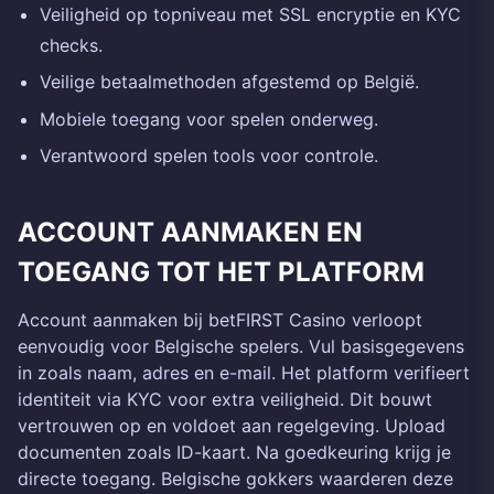
Veiligheid op topniveau met SSL encryptie en KYC
checks.
Veilige betaalmethoden afgestemd op België.
Mobiele toegang voor spelen onderweg.
Verantwoord spelen tools voor controle.
ACCOUNT AANMAKEN EN
TOEGANG TOT HET PLATFORM
Account aanmaken bij betFIRST Casino verloopt
eenvoudig voor Belgische spelers. Vul basisgegevens
in zoals naam, adres en e-mail. Het platform verifieert
identiteit via KYC voor extra veiligheid. Dit bouwt
vertrouwen op en voldoet aan regelgeving. Upload
documenten zoals ID-kaart. Na goedkeuring krijg je
directe toegang. Belgische gokkers waarderen deze