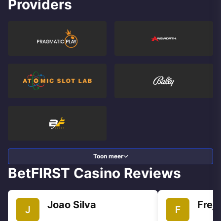
Providers
Toon meer
BetFIRST Casino Reviews
Joao Silva
Frej
J
F