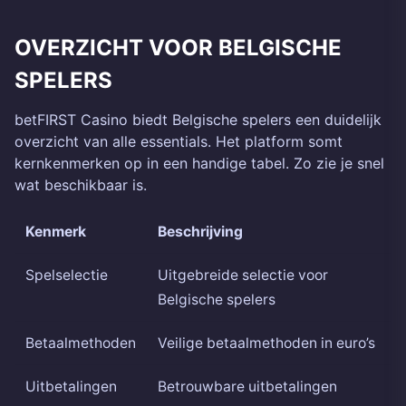
OVERZICHT VOOR BELGISCHE
SPELERS
betFIRST Casino biedt Belgische spelers een duidelijk
overzicht van alle essentials. Het platform somt
kernkenmerken op in een handige tabel. Zo zie je snel
wat beschikbaar is.
Kenmerk
Beschrijving
Spelselectie
Uitgebreide selectie voor
Belgische spelers
Betaalmethoden
Veilige betaalmethoden in euro’s
Uitbetalingen
Betrouwbare uitbetalingen