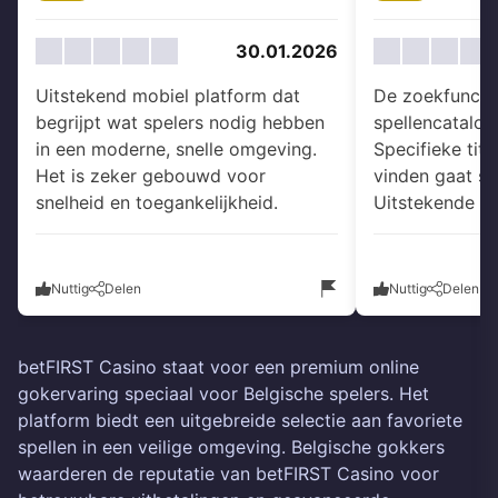
30.01.2026
Uitstekend mobiel platform dat
De zoekfuncti
begrijpt wat spelers nodig hebben
spellencatalogu
in een moderne, snelle omgeving.
Specifieke tite
Het is zeker gebouwd voor
vinden gaat sn
snelheid en toegankelijkheid.
Uitstekende na
Nuttig
Delen
Nuttig
Delen
betFIRST Casino staat voor een premium online
gokervaring speciaal voor Belgische spelers. Het
platform biedt een uitgebreide selectie aan favoriete
spellen in een veilige omgeving. Belgische gokkers
waarderen de reputatie van betFIRST Casino voor